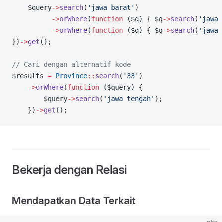
    $query
->
search
(
'jawa barat'
)
          ->
orWhere
(
function
 ($q) { $q
->
search
(
'jawa 
          ->
orWhere
(
function
 ($q) { $q
->
search
(
'jawa 
})
->
get
();
// Cari dengan alternatif kode
$results 
=
 Province
::
search
(
'33'
)
    ->
orWhere
(
function
 ($query) {
        $query
->
search
(
'jawa tengah'
);
    })
->
get
();
Bekerja dengan Relasi
Mendapatkan Data Terkait