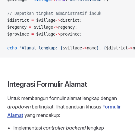
// Dapatkan tingkat administratif induk
$district 
=
 $village
->
district;
$regency 
=
 $village
->
regency;
$province 
=
 $village
->
province;
echo
 "Alamat lengkap: {
$village
->
name
}, {
$district
->
n
Integrasi Formulir Alamat
Untuk membangun formulir alamat lengkap dengan
dropdown
bertingkat, lihat panduan khusus
Formulir
Alamat
yang mencakup:
Implementasi
controller backend
lengkap