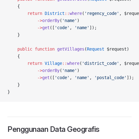
    {
        return
 District
::
where
(
'regency_code'
, $reque
            ->
orderBy
(
'name'
)
            ->
get
([
'code'
, 
'name'
]);
    }
    public
 function
 getVillages
(
Request
 $request)
    {
        return
 Village
::
where
(
'district_code'
, $reque
            ->
orderBy
(
'name'
)
            ->
get
([
'code'
, 
'name'
, 
'postal_code'
]);
    }
}
Penggunaan Data Geografis