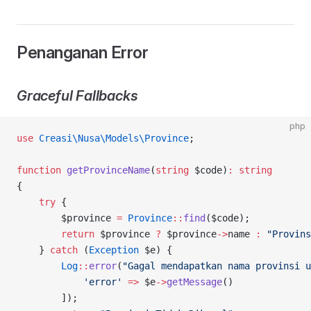
Penanganan Error
Graceful Fallbacks
php
use
 Creasi\Nusa\Models\Province
;
function
 getProvinceName
(
string
 $code)
:
 string
{
    try
 {
        $province 
=
 Province
::
find
($code);
        return
 $province 
?
 $province
->
name 
:
 "Provins
    } 
catch
 (
Exception
 $e) {
        Log
::
error
(
"Gagal mendapatkan nama provinsi u
            'error'
 =>
 $e
->
getMessage
()
        ]);