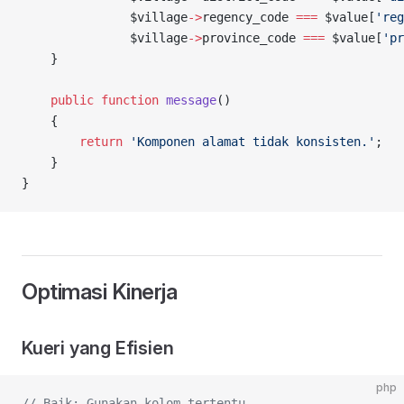
               $village
->
regency_code 
===
 $value[
'reg
               $village
->
province_code 
===
 $value[
'pr
    }
    public
 function
 message
()
    {
        return
 'Komponen alamat tidak konsisten.'
;
    }
}
Optimasi Kinerja
Kueri yang Efisien
php
// Baik: Gunakan kolom tertentu