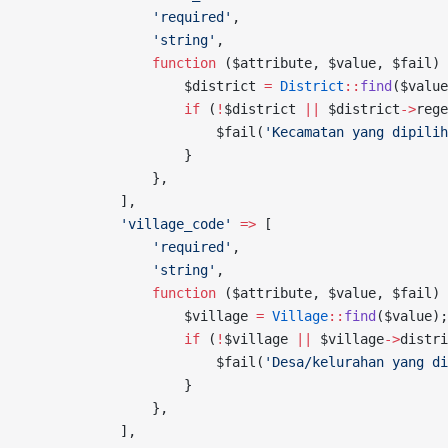
                'required'
,
                'string'
,
                function
 ($attribute, $value, $fail) 
                    $district 
=
 District
::
find
($value
                    if
 (
!
$district 
||
 $district
->
rege
                        $fail(
'Kecamatan yang dipilih
                    }
                },
            ],
            'village_code'
 =>
 [
                'required'
,
                'string'
,
                function
 ($attribute, $value, $fail) 
                    $village 
=
 Village
::
find
($value);
                    if
 (
!
$village 
||
 $village
->
distri
                        $fail(
'Desa/kelurahan yang di
                    }
                },
            ],