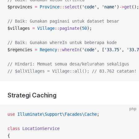
$provinces 
=
 Province
::
select
(
'code'
, 
'name'
)
->
get
();
// Baik: Gunakan paginasi untuk dataset besar
$villages 
=
 Village
::
paginate
(
50
);
// Baik: Gunakan whereIn untuk beberapa kode
$regencies 
=
 Regency
::
whereIn
(
'code'
, [
'33.75'
, 
'33.7
// Hindari: Memuat semua desa/kelurahan sekaligus
// $allVillages = Village::all();
 // 83.762 catatan!
Strategi Caching
php
use
 Illuminate\Support\Facades\Cache
;
class
 LocationService
{