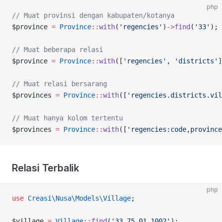
php
// Muat provinsi dengan kabupaten/kotanya
$province 
=
 Province
::
with
(
'regencies'
)
->
find
(
'33'
);
// Muat beberapa relasi
$province 
=
 Province
::
with
([
'regencies'
, 
'districts'
]
// Muat relasi bersarang
$provinces 
=
 Province
::
with
([
'regencies.districts.vil
// Muat hanya kolom tertentu
$provinces 
=
 Province
::
with
([
'regencies:code,province
Relasi Terbalik
php
use
 Creasi\Nusa\Models\Village
;
$village 
=
 Village
::
find
(
'33.75.01.1002'
);