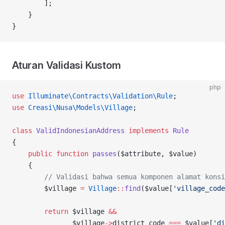
        ];
    }
}
Aturan Validasi Kustom
php
use
 Illuminate\Contracts\Validation\Rule
;
use
 Creasi\Nusa\Models\Village
;
class
 ValidIndonesianAddress
 implements
 Rule
{
    public
 function
 passes
($attribute, $value)
    {
        // Validasi bahwa semua komponen alamat konsi
        $village 
=
 Village
::
find
($value[
'village_code
        return
 $village 
&&
               $village
->
district_code 
===
 $value[
'di