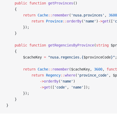
    public
 function
 getProvinces
()
    {
        return
 Cache
::
remember
(
'nusa.provinces'
, 
3600
            return
 Province
::
orderBy
(
'name'
)
->
get
([
'c
        });
    }
    public
 function
 getRegenciesByProvince
(
string
 $pr
    {
        $cacheKey 
=
 "nusa.regencies.{
$provinceCode
}"
;
        return
 Cache
::
remember
($cacheKey, 
3600
, 
funct
            return
 Regency
::
where
(
'province_code'
, $p
                ->
orderBy
(
'name'
)
                ->
get
([
'code'
, 
'name'
]);
        });
    }
}