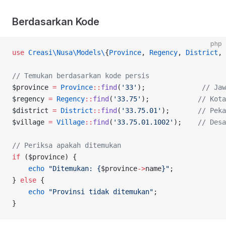
Berdasarkan Kode
php
use
 Creasi\Nusa\Models\
{
Province
, 
Regency
, 
District
, 
// Temukan berdasarkan kode persis
$province 
=
 Province
::
find
(
'33'
);              
// Jaw
$regency 
=
 Regency
::
find
(
'33.75'
);            
// Kota
$district 
=
 District
::
find
(
'33.75.01'
);       
// Peka
$village 
=
 Village
::
find
(
'33.75.01.1002'
);    
// Desa
// Periksa apakah ditemukan
if
 ($province) {
    echo
 "Ditemukan: {
$province
->
name
}"
;
} 
else
 {
    echo
 "Provinsi tidak ditemukan"
;
}