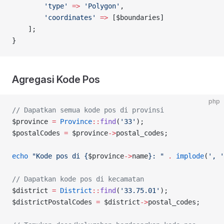
        'type'
 =>
 'Polygon'
,
        'coordinates'
 =>
 [$boundaries]
    ];
}
Agregasi Kode Pos
php
// Dapatkan semua kode pos di provinsi
$province 
=
 Province
::
find
(
'33'
);
$postalCodes 
=
 $province
->
postal_codes;
echo
 "Kode pos di {
$province
->
name
}: "
 .
 implode
(
', '
// Dapatkan kode pos di kecamatan
$district 
=
 District
::
find
(
'33.75.01'
);
$districtPostalCodes 
=
 $district
->
postal_codes;