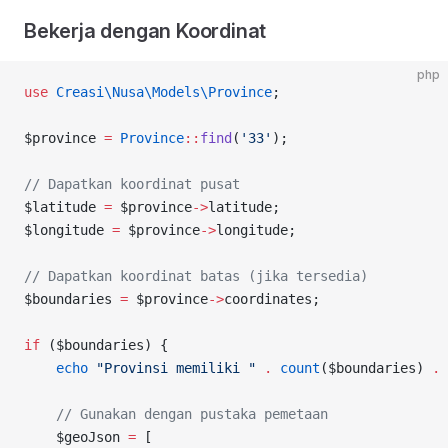
Bekerja dengan Koordinat
php
use
 Creasi\Nusa\Models\Province
;
$province 
=
 Province
::
find
(
'33'
);
// Dapatkan koordinat pusat
$latitude 
=
 $province
->
latitude;
$longitude 
=
 $province
->
longitude;
// Dapatkan koordinat batas (jika tersedia)
$boundaries 
=
 $province
->
coordinates;
if
 ($boundaries) {
    echo
 "Provinsi memiliki "
 .
 count
($boundaries) 
.
 
    // Gunakan dengan pustaka pemetaan
    $geoJson 
=
 [