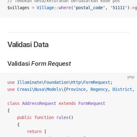
// Temukan desa/kelurahan berdasarkan kode pos
$villages 
=
 Village
::
where
(
'postal_code'
, 
'51111'
)
->
g
Validasi Data
Validasi
Form Request
php
use
 Illuminate\Foundation\Http\FormRequest
;
use
 Creasi\Nusa\Models\
{
Province
, 
Regency
, 
District
, 
class
 AddressRequest
 extends
 FormRequest
{
    public
 function
 rules
()
    {
        return
 [