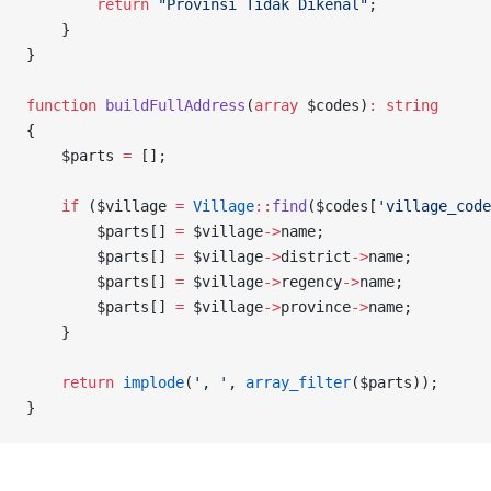
        return
 "Provinsi Tidak Dikenal"
;
    }
}
function
 buildFullAddress
(
array
 $codes)
:
 string
{
    $parts 
=
 [];
    if
 ($village 
=
 Village
::
find
($codes[
'village_code
        $parts[] 
=
 $village
->
name;
        $parts[] 
=
 $village
->
district
->
name;
        $parts[] 
=
 $village
->
regency
->
name;
        $parts[] 
=
 $village
->
province
->
name;
    }
    return
 implode
(
', '
, 
array_filter
($parts));
}