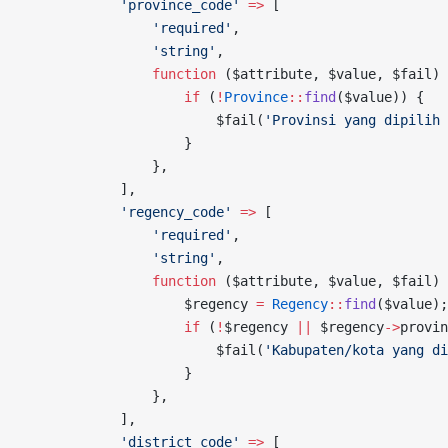
            'province_code'
 =>
 [
                'required'
,
                'string'
,
                function
 ($attribute, $value, $fail) 
                    if
 (
!
Province
::
find
($value)) {
                        $fail(
'Provinsi yang dipilih 
                    }
                },
            ],
            'regency_code'
 =>
 [
                'required'
,
                'string'
,
                function
 ($attribute, $value, $fail) 
                    $regency 
=
 Regency
::
find
($value);
                    if
 (
!
$regency 
||
 $regency
->
provin
                        $fail(
'Kabupaten/kota yang di
                    }
                },
            ],
            'district_code'
 =>
 [