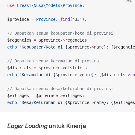
php
use
 Creasi\Nusa\Models\Province
;
$province 
=
 Province
::
find
(
'33'
);
// Dapatkan semua kabupaten/kota di provinsi
$regencies 
=
 $province
->
regencies;
echo
 "Kabupaten/Kota di {
$province
->
name
}: {
$regencie
// Dapatkan semua kecamatan di provinsi
$districts 
=
 $province
->
districts;
echo
 "Kecamatan di {
$province
->
name
}: {
$districts
->
co
// Dapatkan semua desa/kelurahan di provinsi
$villages 
=
 $province
->
villages;
echo
 "Desa/Kelurahan di {
$province
->
name
}: {
$villages
Eager Loading
untuk Kinerja