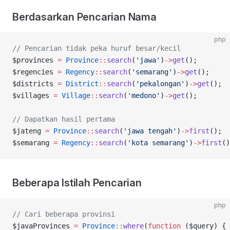
Berdasarkan Pencarian Nama
php
// Pencarian tidak peka huruf besar/kecil
$provinces 
=
 Province
::
search
(
'jawa'
)
->
get
();
$regencies 
=
 Regency
::
search
(
'semarang'
)
->
get
();
$districts 
=
 District
::
search
(
'pekalongan'
)
->
get
();
$villages 
=
 Village
::
search
(
'medono'
)
->
get
();
// Dapatkan hasil pertama
$jateng 
=
 Province
::
search
(
'jawa tengah'
)
->
first
();
$semarang 
=
 Regency
::
search
(
'kota semarang'
)
->
first
()
Beberapa Istilah Pencarian
php
// Cari beberapa provinsi
$javaProvinces 
=
 Province
::
where
(
function
 ($query) {