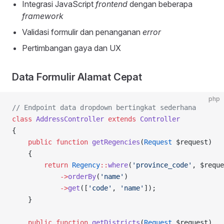
Integrasi JavaScript
frontend
dengan beberapa
framework
Validasi formulir dan penanganan
error
Pertimbangan gaya dan UX
Data Formulir Alamat Cepat
php
// Endpoint data dropdown bertingkat sederhana
class
 AddressController
 extends
 Controller
{
    public
 function
 getRegencies
(
Request
 $request)
    {
        return
 Regency
::
where
(
'province_code'
, $reque
            ->
orderBy
(
'name'
)
            ->
get
([
'code'
, 
'name'
]);
    }
    public
 function
 getDistricts
(
Request
 $request)